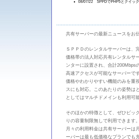
08/07/22 SPPDでPHP5とク
共有サーバーの最新ニュースをお
ＳＰＰＤのレンタルサーバーは、
価格帯の法人対応共有レンタルサー
ンターに設置され、合計200Mbp
高速アクセスが可能なサーバーで
価格やわかりやすい機能のみを重
スにも対応。このあたりの姿勢は
としてはマルチドメインも利用可
そのほかの特徴として、ぜひピッ
りの容量制限無しで利用できます
月々の利用料金は共有サーバーは月額
ーバーは最も低価格なプランでも