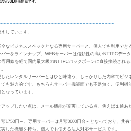
イック認証SSL取扱開始です。
伝えしています。
完全なビジネススペックとなる専用サーバーと、個人でも利用でき
バーをラインナップ。WEBサーバーは信頼性の高いNTTPCデー
sの専用線を経て国内最大級のNTTPCバックボーンに直接接続される
す。
視したレンタルサーバーとはひと味違う、しっかりした内容でビジ
とても魅力的です。もちろんサーバー機能面でも不足無く、便利機
能となっています。
クアップしたい点は、メール機能が充実している点。例えば１通あ
。
1750円～、専用サーバーは月額9000円台～となっており、共有
充実した機能を持ち、個人でも使える法人対応サービスです。